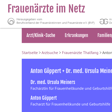
Frauenärzte im Netz
Herausgegeben vom
i
Berufsverband der Frauenärztinnen und Frauenärzte e.V. (BVF)
De
Arzt/Klinik-Suche
Erkrankungen
Familien
Startseite
>
Arztsuche
>
Frauenärzte Thalfang
> Anton
Anton Göppert + Dr. med. Ursula Mein
Dr. med. Ursula Meiners
Fachärztin für Frauenheilkunde und Geburtshilf
Anton Göppert
Facharzt für Frauenheilkunde und Geburtshilfe