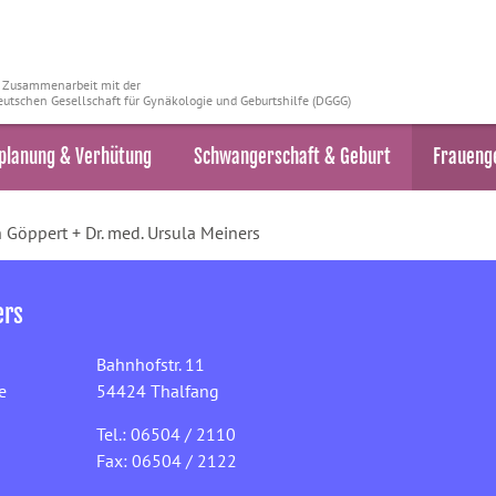
n Zusammenarbeit mit der
utschen Gesellschaft für Gynäkologie und Geburtshilfe (DGGG)
planung & Verhütung
Schwangerschaft & Geburt
Fraueng
 Göppert + Dr. med. Ursula Meiners
ers
Bahnhofstr. 11
e
54424 Thalfang
Tel.: 06504 / 2110
Fax: 06504 / 2122