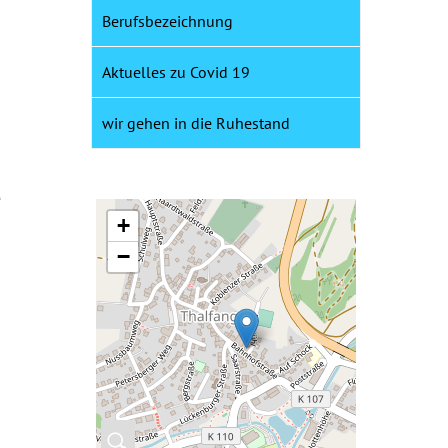
Berufsbezeichnung
Aktuelles zu Covid 19
wir gehen in die Ruhestand
e
+
−
🔍