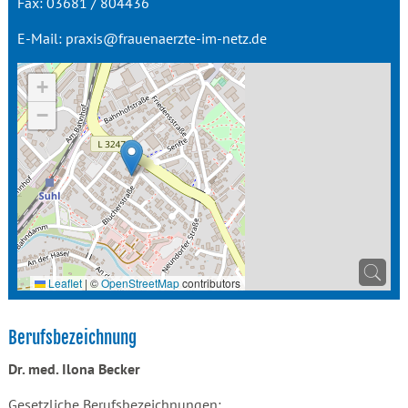
Fax: 03681 / 804436
E-Mail:
praxis@frauenaerzte-im-netz.de
+
−
Leaflet
|
©
OpenStreetMap
contributors
Berufsbezeichnung
Dr. med. Ilona Becker
Gesetzliche Berufsbezeichnungen: