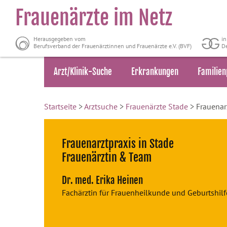
Frauenärzte im Netz
Herausgegeben vom
i
Berufsverband der Frauenärztinnen und Frauenärzte e.V. (BVF)
De
Arzt/Klinik-Suche
Erkrankungen
Familien
Startseite
>
Arztsuche
>
Frauenärzte Stade
> Frauenarz
Frauenarztpraxis in Stade
Frauenärztin & Team
Dr. med. Erika Heinen
Fachärztin für Frauenheilkunde und Geburtshilf