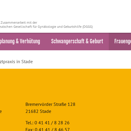
n Zusammenarbeit mit der
utschen Gesellschaft für Gynäkologie und Geburtshilfe (DGGG)
planung & Verhütung
Schwangerschaft & Geburt
Fraueng
tpraxis in Stade
Bremervörder Straße 128
e
21682 Stade
Tel.: 0 41 41 / 8 28 26
Fax: 0 41 41 / 8 46 57