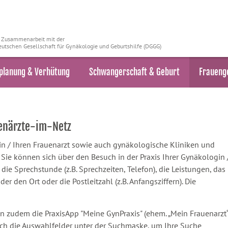
n Zusammenarbeit mit der
utschen Gesellschaft für Gynäkologie und Geburtshilfe (DGGG)
planung & Verhütung
Schwangerschaft & Geburt
Fraueng
uenärzte-im-Netz
ztin / Ihren Frauenarzt sowie auch gynäkologische Kliniken und
ie können sich über den Besuch in der Praxis Ihrer Gynäkologin 
 die Sprechstunde (z.B. Sprechzeiten, Telefon), die Leistungen, das
 den Ort oder die Postleitzahl (z.B. Anfangsziffern). Die
n zudem die PraxisApp "Meine GynPraxis" (ehem. „Mein Frauenarzt“
ach die Auswahlfelder unter der Suchmaske, um Ihre Suche