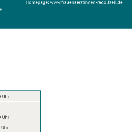
Homepage:
www.frauenaerztinnen-radolfzell.de
e
0 Uhr
0 Uhr
 Uhr