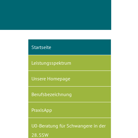
Startseite
Leistungsspektrum
Unsere Homepage
Berufsbezeichnung
PraxisApp
U0-Beratung für Schwangere in der
28. SSW