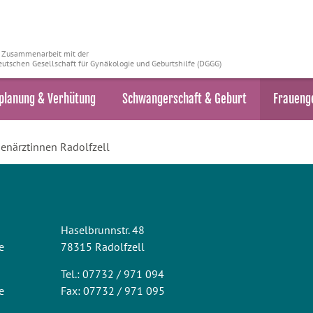
n Zusammenarbeit mit der
utschen Gesellschaft für Gynäkologie und Geburtshilfe (DGGG)
planung & Verhütung
Schwangerschaft & Geburt
Fraueng
enärztinnen Radolfzell
Haselbrunnstr. 48
e
78315 Radolfzell
Tel.: 07732 / 971 094
e
Fax: 07732 / 971 095