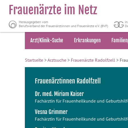
Frauenärzte im Netz
Herausgegeben vom
i
Berufsverband der Frauenärztinnen und Frauenärzte e.V. (BVF)
De
Arzt/Klinik-Suche
Erkrankungen
Familien
Startseite
>
Arztsuche
>
Frauenärzte Radolfzell
> Frau
Frauenärztinnen Radolfzell
Dr. med. Miriam Kaiser
Fachärztin für Frauenheilkunde und Geburtshilf
Vesna Grimmer
Fachärztin für Frauenheilkunde und Geburtshilf