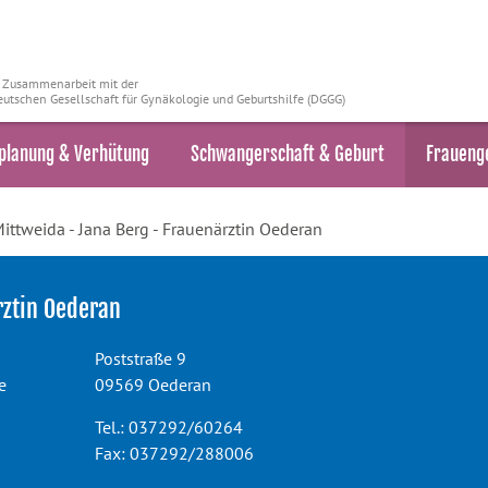
n Zusammenarbeit mit der
utschen Gesellschaft für Gynäkologie und Geburtshilfe (DGGG)
planung & Verhütung
Schwangerschaft & Geburt
Fraueng
ittweida - Jana Berg - Frauenärztin Oederan
rztin Oederan
Poststraße 9
e
09569 Oederan
Tel.: 037292/60264
Fax: 037292/288006