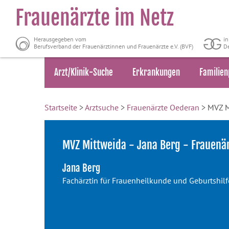
Frauenärzte im Netz
Herausgegeben vom
i
Berufsverband der Frauenärztinnen und Frauenärzte e.V. (BVF)
De
Arzt/Klinik-Suche
Erkrankungen
Familien
Startseite
>
Arztsuche
>
Frauenärzte Oederan
> MVZ M
MVZ Mittweida - Jana Berg - Frauenä
Jana Berg
Fachärztin für Frauenheilkunde und Geburtshilf