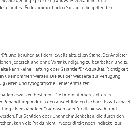
Webseite der angegebenen (Landes-)Ärztekammer und
 der (Landes-)Ärztekammer finden Sie auch die geltenden
prüft und beruhen auf dem jeweils aktuellen Stand. Der Anbieter
ationen jederzeit und ohne Vorankündigung zu bearbeiten und zu
eite kann keine Haftung oder Garantie für Aktualität, Richtigkeit
onen übernommen werden. Die auf der Webseite zur Verfügung
gkeiten und typografische Fehler enthalten.
ormationszwecken bestimmt. Die Informationen stellen in
der Behandlungen durch den ausgebildeten Facharzt bzw. Fachärzt
stellung eigenständiger Diagnosen oder für die Auswahl und
den. Für Schäden oder Unannehmlichkeiten, die durch den
hen, kann die Praxis nicht - weder direkt noch indirekt - zur