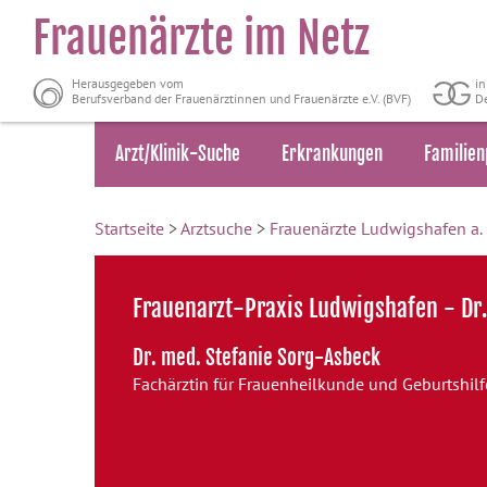
Frauenärzte im Netz
Herausgegeben vom
i
Berufsverband der Frauenärztinnen und Frauenärzte e.V. (BVF)
De
Arzt/Klinik-Suche
Erkrankungen
Familien
Startseite
>
Arztsuche
>
Frauenärzte Ludwigshafen a.
Frauenarzt-Praxis Ludwigshafen - Dr
Dr. med. Stefanie Sorg-Asbeck
Fachärztin für Frauenheilkunde und Geburtshilf