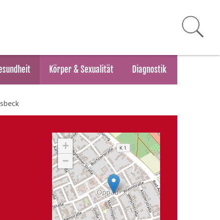
esundheit
Körper & Sexualität
Diagnostik
Asbeck
+
−