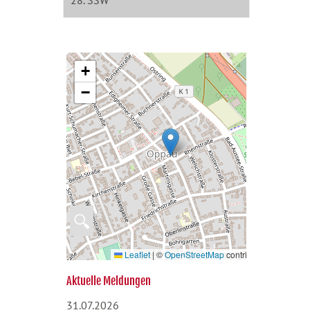
28. SSW
+
−
🔍
Leaflet
|
©
OpenStreetMap
contributors
Aktuelle Meldungen
31.07.2026