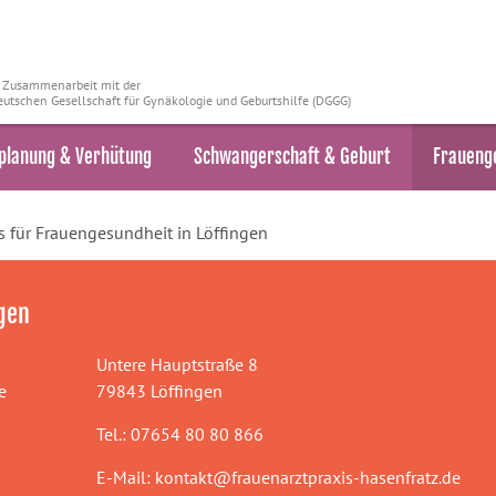
n Zusammenarbeit mit der
utschen Gesellschaft für Gynäkologie und Geburtshilfe (DGGG)
planung & Verhütung
Schwangerschaft & Geburt
Fraueng
s für Frauengesundheit in Löffingen
ngen
Untere Hauptstraße 8
e
79843 Löffingen
Tel.: 07654 80 80 866
E-Mail:
kontakt@frauenarztpraxis-hasenfratz.de