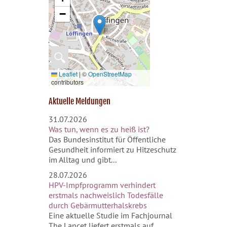
−
🔍
Leaflet
|
©
OpenStreetMap
contributors
Aktuelle Meldungen
31.07.2026
Was tun, wenn es zu heiß ist?
Das Bundesinstitut für Öffentliche
Gesundheit informiert zu Hitzeschutz
im Alltag und gibt...
28.07.2026
HPV-Impfprogramm verhindert
erstmals nachweislich Todesfälle
durch Gebärmutterhalskrebs
Eine aktuelle Studie im Fachjournal
The Lancet liefert erstmals auf