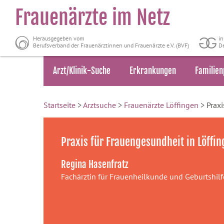
Frauenärzte im Netz
Herausgegeben vom
i
Berufsverband der Frauenärztinnen und Frauenärzte e.V. (BVF)
De
Arzt/Klinik-Suche
Erkrankungen
Familien
Startseite
>
Arztsuche
>
Frauenärzte Löffingen
> Praxi
Praxis für Frauengesundheit in Löffi
Regina Hasenfratz
Fachärztin für Frauenheilkunde und Geburtshilf