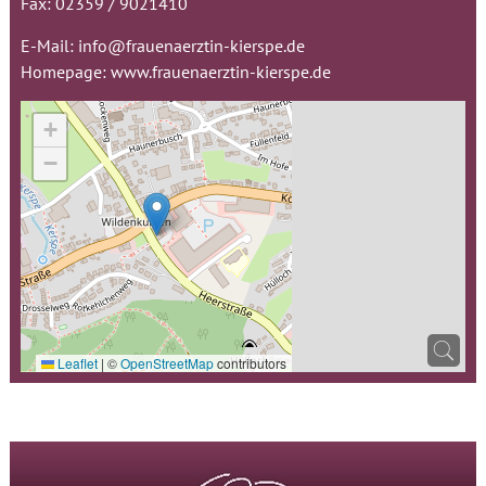
Fax: 02359 / 9021410
E-Mail:
info@frauenaerztin-kierspe.de
Homepage:
www.frauenaerztin-kierspe.de
+
−
Leaflet
|
©
OpenStreetMap
contributors