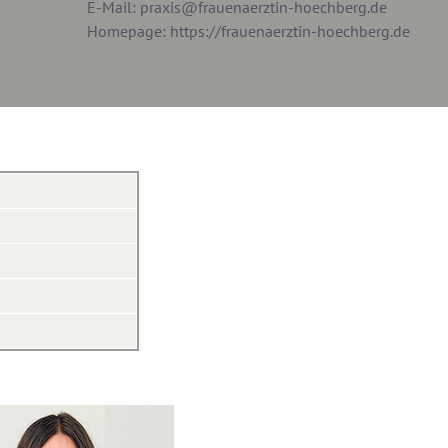
E-Mail:
praxis@frauenaerztin-hoechberg.de
Homepage:
https://frauenaerztin-hoechberg.de