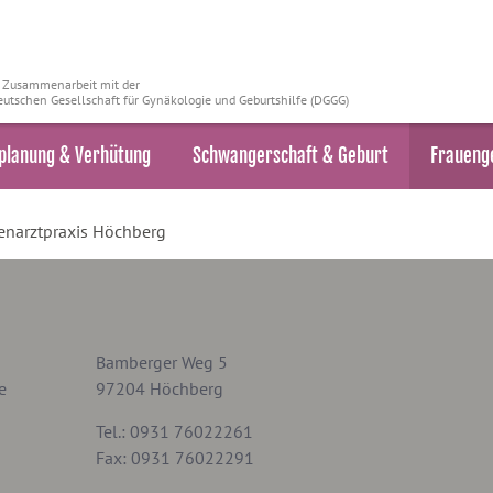
n Zusammenarbeit mit der
utschen Gesellschaft für Gynäkologie und Geburtshilfe (DGGG)
planung & Verhütung
Schwangerschaft & Geburt
Fraueng
enarztpraxis Höchberg
Bamberger Weg 5
e
97204 Höchberg
Tel.: 0931 76022261
Fax: 0931 76022291