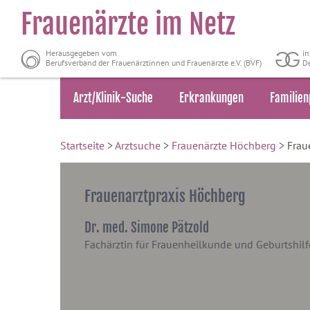
Frauenärzte im Netz
Herausgegeben vom
i
Berufsverband der Frauenärztinnen und Frauenärzte e.V. (BVF)
De
Arzt/Klinik-Suche
Erkrankungen
Familien
Startseite
>
Arztsuche
>
Frauenärzte Höchberg
> Frau
Frauenarztpraxis Höchberg
Dr. med. Simone Pätzold
Fachärztin für Frauenheilkunde und Geburtshilf