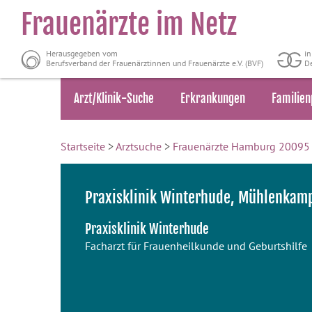
Frauenärzte im Netz
Herausgegeben vom
i
Berufsverband der Frauenärztinnen und Frauenärzte e.V. (BVF)
De
Arzt/Klinik-Suche
Erkrankungen
Familien
Startseite
>
Arztsuche
>
Frauenärzte Hamburg 20095
Praxisklinik Winterhude, Mühlenkam
Praxisklinik Winterhude
Facharzt für Frauenheilkunde und Geburtshilfe