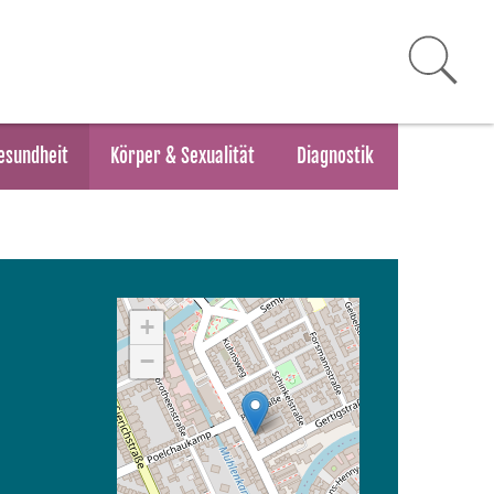
esundheit
Körper & Sexualität
Diagnostik
+
−